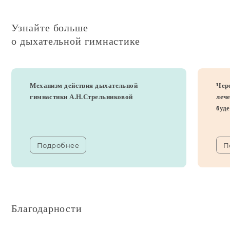
Узнайте больше
о дыхательной гимнастике
Механизм действия дыхательной
Чер
гимнастики А.Н.Стрельниковой
леч
будет
Подробнее
П
Благодарности