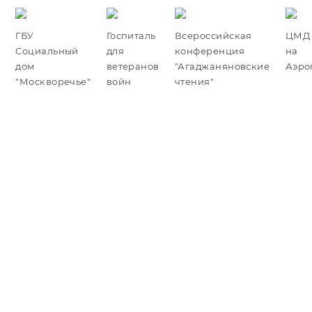
ГБУ
Госпиталь
Всероссийская
ЦМД 
Социальный
для
конференция
на
дом
ветеранов
"Агаджаняновские
Аэро
"Москворечье"
войн
чтения"