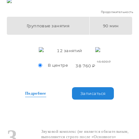
Продолжительность
Групповые занятия
90 мин
12
занятий
45 600 ₽
В центре
38 760 ₽
Подробнее
Записаться
3
Звуковой комплекс (не является обязательным,
выполняется строго после «Основного»