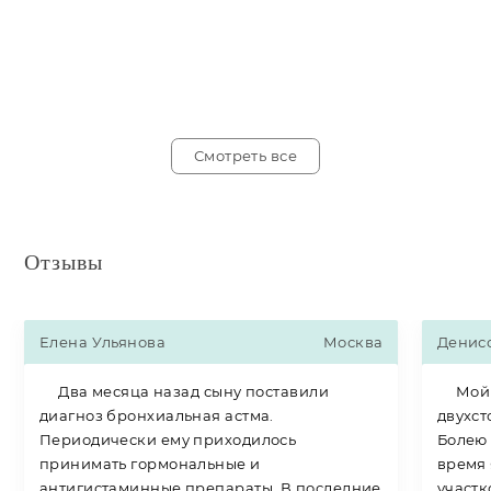
Смотреть все
Отзывы
Елена Ульянова
Москва
Денис
Два месяца назад сыну поставили
Мой д
диагноз бронхиальная астма.
двухст
Периодически ему приходилось
Болею 
принимать гормональные и
время 
антигистаминные препараты. В последние
участк